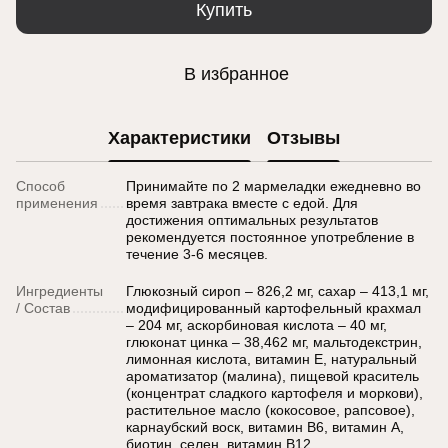
Купить
В избранное
Характеристики
Отзывы
Способ
Принимайте по 2 мармеладки ежедневно во
применения
время завтрака вместе с едой. Для
достижения оптимальных результатов
рекомендуется постоянное употребление в
течение 3-6 месяцев.
Ингредиенты
Глюкозный сироп – 826,2 мг, сахар – 413,1 мг,
/ Состав
модифицированный картофельный крахмал
– 204 мг, аскорбиновая кислота – 40 мг,
глюконат цинка – 38,462 мг, мальтодекстрин,
лимонная кислота, витамин E, натуральный
ароматизатор (малина), пищевой краситель
(концентрат сладкого картофеля и моркови),
растительное масло (кокосовое, рапсовое),
карнаубский воск, витамин B6, витамин A,
биотин, селен, витамин B12.