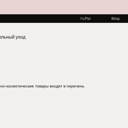
Укр
Рус
Вход
ельный уход
но-косметические товары входят в перечень