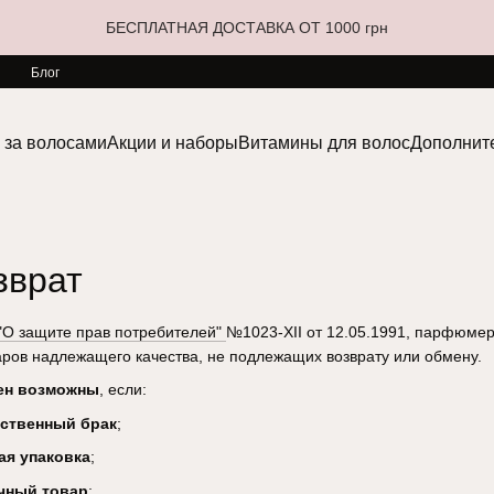
БЕСПЛАТНАЯ ДОСТАВКА ОТ 1000 грн
Блог
 за волосами
Акции и наборы
Витамины для волос
Дополнит
зврат
"О защите прав потребителей"
№1023-XII от 12.05.1991, парфюмер
ров надлежащего качества, не подлежащих возврату или обмену.
ен возможны
, если:
ственный брак
;
ая упаковка
;
чный товар
;