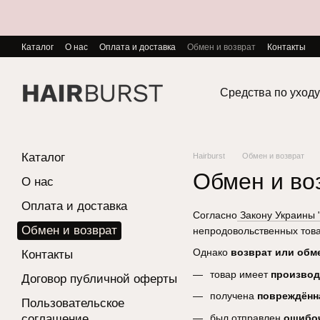
Перейти к основному контенту
Каталог
О нас
Оплата и доставка
Обмен и возврат
Контакты
Средства по уходу
Каталог
Hairburst
Обмен и возврат
Обмен и во
О нас
Оплата и доставка
Согласно
Закону Украины 
Обмен и возврат
непродовольственных това
Однако
возврат или обм
Контакты
товар имеет
производ
Договор публичной оферты
получена
повреждённ
Пользовательское
был отправлен
ошибо
соглашение