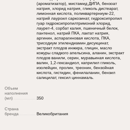
(ароматизатор), мистамид ДИПА, бензоат
натрия, хлорид натрия, гликоль дистеарат,
лимонная кислота, поликвартерниум-22,
натрий лауроил саркозинат, гидроксипропил
гуар гидроксипропилтримоний хлорид,
лаурет-4, сорбат калия, пшеничный белок,
пантенол, натрий ПКА, лактат натрия,
аргинин, аспарагиновая кислота, ПКА,
трисодиум этилендиамин дисукцинат,
экстракт плодов инжира, глицин, масло
кожуры сладкого апельсина, аланин, экстракт
плодов ванили, серин, муравьиная кислота,
валин, 1,2-гександиол, каприлил гликоль,
изолейцин, пролин, треонин, бензойная
кислота, гистидин, фенилаланин, бензил
салицилат, гексил циннамаль.
Объем
наполнения
(мл)
350
Страна
бренда
Великобритания