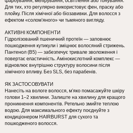
фарбування, мелірування, освітлення або тонування.
Для тих, хто регулярно використовує фен, праску або
плойку. Після хімічної або біозавивки. Для волосся з
ефектом «солом'яного» чи тьмяного вигляду.
АКТИВНІ КОМПОНЕНТИ
Гідролізований пшеничний протеїн — заповнює
пошкодження кутикули і зміцнює волосяний стрижень.
Пантенол (B5) — забезпечує тривале зволоження і
повертає еластичність. Амінокислотний комплекс —
відновлює внутрішню структуру волосини після
хімічного впливу. Без SLS, без парабенів.
ЯК ЗАСТОСОВУВАТИ
Нанесіть на вологе волосся, м'яко помасажуйте шкіру
голови 1–2 хвилини. Залиште на хвилину для кращого
проникнення компонентів. Ретельно змийте теплою
водою. Для максимального ефекту поєднуйте з
кондиціонером HAIRBURST для сухого та
пошкодженого волосся.