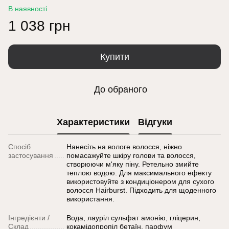
В наявності
1 038 грн
Купити
До обраного
Характеристики
Відгуки
Спосіб
Нанесіть на вологе волосся, ніжно
застосування
помасажуйте шкіру голови та волосся,
створюючи м'яку піну. Ретельно змийте
теплою водою. Для максимального ефекту
використовуйте з кондиціонером для сухого
волосся Hairburst. Підходить для щоденного
використання.
Інгредієнти /
Вода, лауріл сульфат амонію, гліцерин,
Склад
кокамідопропіл бетаїн, парфум