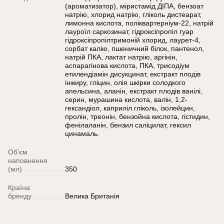
(ароматизатор), міристамід ДІПА, бензоат
натрію, хлорид натрію, гліколь дистеарат,
лимонна кислота, поліквартерніум-22, натрій
лауроїл саркозинат, гідроксіпропіл гуар
гідроксіпропілтримоній хлорид, лаурет-4,
сорбат калію, пшеничний білок, пантенол,
натрій ПКА, лактат натрію, аргінін,
аспарагінова кислота, ПКА, трисодіум
етилендіамін дисукцинат, екстракт плодів
інжиру, гліцин, олія шкірки солодкого
апельсина, аланін, екстракт плодів ванілі,
серин, мурашина кислота, валін, 1,2-
гександіол, каприліл гліколь, ізолейцин,
пролін, треонін, бензойна кислота, гістидин,
фенілаланін, бензил саліцилат, гексил
цинамаль.
Об’єм
наповнення
(мл)
350
Країна
бренду
Велика Британія