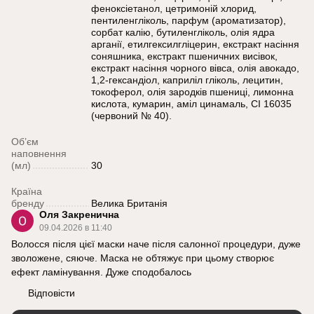
феноксіетанол, цетримоній хлорид,
пентиленгліколь, парфум (ароматизатор),
сорбат калію, бутиленгліколь, олія ядра
арганії, етилгексилгліцерин, екстракт насіння
соняшника, екстракт пшеничних висівок,
екстракт насіння чорного вівса, олія авокадо,
1,2-гександіол, каприліл гліколь, лецитин,
токоферол, олія зародків пшениці, лимонна
кислота, кумарин, аміл цинамаль, CI 16035
(червоний № 40).
Об’єм
наповнення
(мл)
30
Країна
бренду
Велика Британія
Оля Закренична
09.04.2026 в 11:40
Волосся після цієї маски наче після салонної процедури, дуже
зволожене, сяюче. Маска не обтяжує при цьому створює
ефект ламінування. Дуже сподобалось
Відповісти