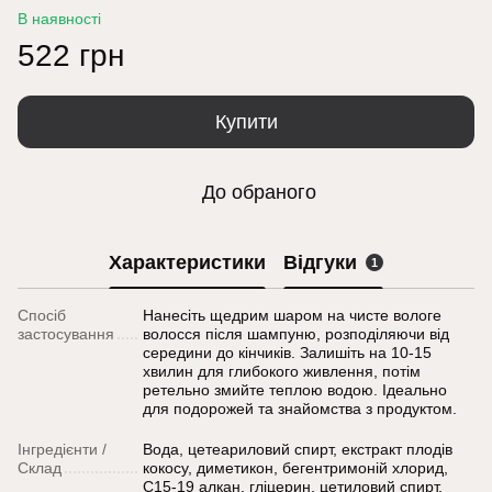
В наявності
522 грн
Купити
До обраного
Характеристики
Відгуки
1
Спосіб
Нанесіть щедрим шаром на чисте вологе
застосування
волосся після шампуню, розподіляючи від
середини до кінчиків. Залишіть на 10-15
хвилин для глибокого живлення, потім
ретельно змийте теплою водою. Ідеально
для подорожей та знайомства з продуктом.
Інгредієнти /
Вода, цетеариловий спирт, екстракт плодів
Склад
кокосу, диметикон, бегентримоній хлорид,
С15-19 алкан, гліцерин, цетиловий спирт,