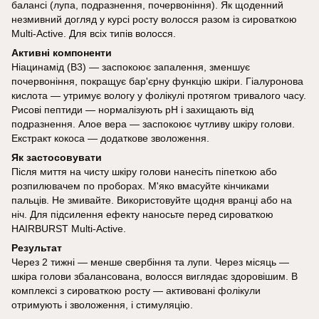
балансі (лупа, подразнення, почервоніння). Як щоденний
незмивний догляд у курсі росту волосся разом із сироваткою
Multi-Active. Для всіх типів волосся.
Активні компоненти
Ніацинамід (B3) — заспокоює запалення, зменшує
почервоніння, покращує бар'єрну функцію шкіри. Гіалуронова
кислота — утримує вологу у фолікулі протягом тривалого часу.
Рисові пептиди — нормалізують pH і захищають від
подразнення. Алое вера — заспокоює чутливу шкіру голови.
Екстракт кокоса — додаткове зволоження.
Як застосовувати
Після миття на чисту шкіру голови нанесіть піпеткою або
розпилювачем по проборах. М'яко вмасуйте кінчиками
пальців. Не змивайте. Використовуйте щодня вранці або на
ніч. Для підсилення ефекту наносьте перед сироваткою
HAIRBURST Multi-Active.
Результат
Через 2 тижні — менше свербіння та лупи. Через місяць —
шкіра голови збалансована, волосся виглядає здоровішим. В
комплексі з сироваткою росту — активовані фолікули
отримують і зволоження, і стимуляцію.