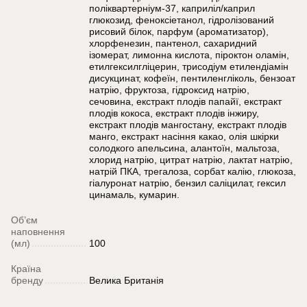
поліквартерніум-37, каприліл/каприл
глюкозид, феноксіетанол, гідролізований
рисовий білок, парфум (ароматизатор),
хлорфенезин, пантенол, сахаридний
ізомерат, лимонна кислота, піроктон оламін,
етилгексилгліцерин, трисодіум етилендіамін
дисукцинат, кофеїн, пентиленгліколь, бензоат
натрію, фруктоза, гідроксид натрію,
сечовина, екстракт плодів папайї, екстракт
плодів кокоса, екстракт плодів інжиру,
екстракт плодів мангостану, екстракт плодів
манго, екстракт насіння какао, олія шкірки
солодкого апельсина, алантоїн, мальтоза,
хлорид натрію, цитрат натрію, лактат натрію,
натрій ПКА, трегалоза, сорбат калію, глюкоза,
гіалуронат натрію, бензил саліцилат, гексил
цинамаль, кумарин.
Об’єм
наповнення
(мл)
100
Країна
бренду
Велика Британія