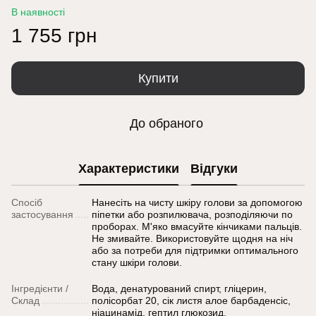
В наявності
1 755 грн
Купити
До обраного
Характеристики
Відгуки
Спосіб
Нанесіть на чисту шкіру голови за допомогою
застосування
піпетки або розпилювача, розподіляючи по
проборах. М'яко вмасуйте кінчиками пальців.
Не змивайте. Використовуйте щодня на ніч
або за потреби для підтримки оптимального
стану шкіри голови.
Інгредієнти /
Вода, денатурований спирт, гліцерин,
Склад
полісорбат 20, сік листя алое барбаденсіс,
ніацинамід, гептил глюкозид,