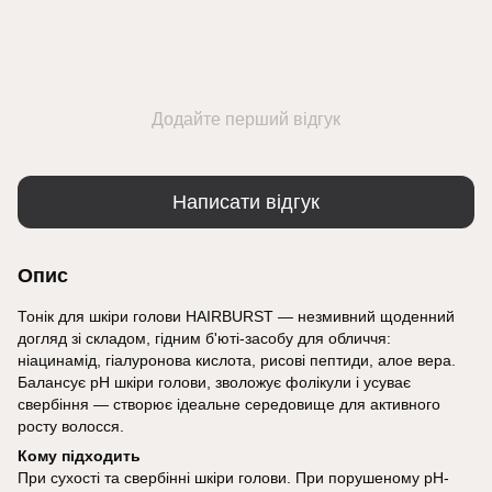
Додайте перший відгук
Написати відгук
Опис
Тонік для шкіри голови HAIRBURST — незмивний щоденний
догляд зі складом, гідним б'юті-засобу для обличчя:
ніацинамід, гіалуронова кислота, рисові пептиди, алое вера.
Балансує pH шкіри голови, зволожує фолікули і усуває
свербіння — створює ідеальне середовище для активного
росту волосся.
Кому підходить
При сухості та свербінні шкіри голови. При порушеному pH-