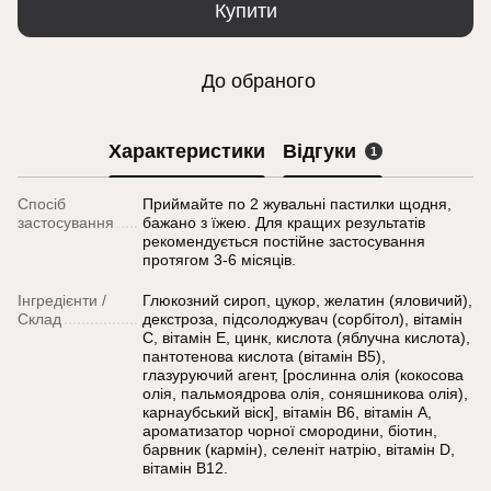
Купити
До обраного
Характеристики
Відгуки
1
Спосіб
Приймайте по 2 жувальні пастилки щодня,
застосування
бажано з їжею. Для кращих результатів
рекомендується постійне застосування
протягом 3-6 місяців.
Інгредієнти /
Глюкозний сироп, цукор, желатин (яловичий),
Склад
декстроза, підсолоджувач (сорбітол), вітамін
С, вітамін Е, цинк, кислота (яблучна кислота),
пантотенова кислота (вітамін В5),
глазуруючий агент, [рослинна олія (кокосова
олія, пальмоядрова олія, соняшникова олія),
карнаубський віск], вітамін В6, вітамін А,
ароматизатор чорної смородини, біотин,
барвник (кармін), селеніт натрію, вітамін D,
вітамін В12.